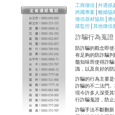
工商徵信
│
外遇抓
跨國專案
│
離婚協
徵信器材協助
│
應
蹤監控
│
其他徵信
詐騙行為蒐證
防詐騙的觀念即使
有足夠的防詐騙判
髓知味而使得詐騙
識，以及良好的防
詐騙的行為主要是
詐騙的不二法門。
現今許多人深受其
行詐騙蒐證，防止
詐騙手法不斷翻新