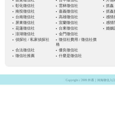
苗栗徵信社
台中徵信社
外遇
彰化徵信社
雲林徵信社
抓姦
南投徵信社
嘉義徵信社
抓姦
台南徵信社
高雄徵信社
感情
屏東徵信社
宜蘭徵信社
感情
花蓮徵信社
台東徵信社
婚姻
澎湖徵信社
金門徵信社
偵探社 / 私家偵探社
徵信社費用 / 徵信社價
格
合法徵信社
優良徵信社
徵信社推薦
什麼是徵信社
外遇
Copyright c 2009 外遇｜鴻海徵