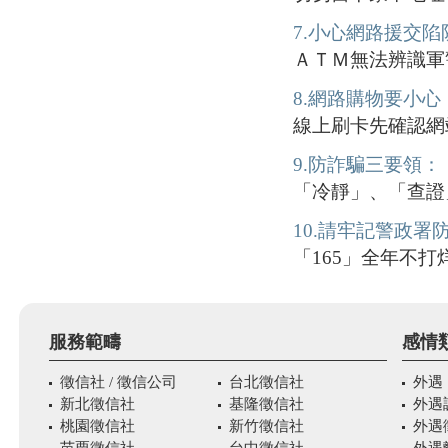
7.小心網路援交陷
ＡＴＭ無法辨識軍
8.網路購物要小心
線上刷卡先確認網
9.防詐騙三要領：
「冷靜」、「查證
10.請牢記警政署
「165」全年不
服務範疇
感情
徵信社 / 徵信公司
台北徵信社
外遇
新北徵信社
基隆徵信社
外遇
桃園徵信社
新竹徵信社
外遇