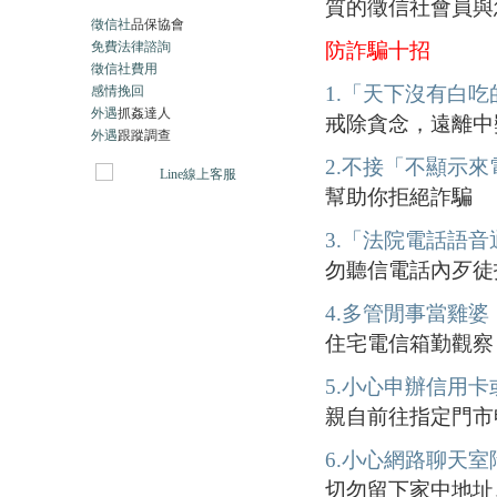
質的徵信社會員與
徵信社
品保協會
免費法律諮詢
防詐騙十招
徵信社費用
1.「天下沒有白
感情挽回
外遇
抓姦達人
戒除貪念，遠離中
外遇
跟蹤調查
2.不接「不顯示
幫助你拒絕詐騙
3.「法院電話語
勿聽信電話內歹徒
4.多管閒事當雞婆
住宅電信箱勤觀察
5.小心申辦信用
親自前往指定門市
6.小心網路聊天室
切勿留下家中地址